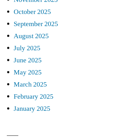
October 2025
September 2025
August 2025
July 2025
June 2025
May 2025
March 2025
February 2025
January 2025