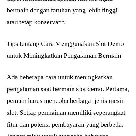
bermain dengan taruhan yang lebih tinggi
atau tetap konservatif.
Tips tentang Cara Menggunakan Slot Demo
untuk Meningkatkan Pengalaman Bermain
Ada beberapa cara untuk meningkatkan
pengalaman saat bermain slot demo. Pertama,
pemain harus mencoba berbagai jenis mesin
slot. Setiap permainan memiliki seperangkat
fitur dan potensi pembayaran yang berbeda.