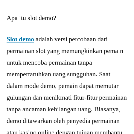
Apa itu slot demo?
Slot demo
adalah versi percobaan dari
permainan slot yang memungkinkan pemain
untuk mencoba permainan tanpa
mempertaruhkan uang sungguhan. Saat
dalam mode demo, pemain dapat memutar
gulungan dan menikmati fitur-fitur permainan
tanpa ancaman kehilangan uang. Biasanya,
demo ditawarkan oleh penyedia permainan
atau kasino online dengan tujuan membantu